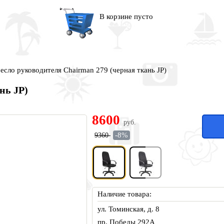
В корзине пусто
есло руководителя Сhairman 279 (черная ткань JP)
нь JP)
8600
руб.
-8%
9360
Наличие товара:
ул. Томинская, д. 8
пр. Победы 292А