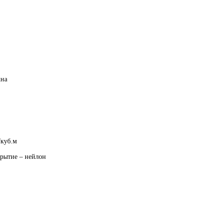
жна
/куб.м
крытие – нейлон