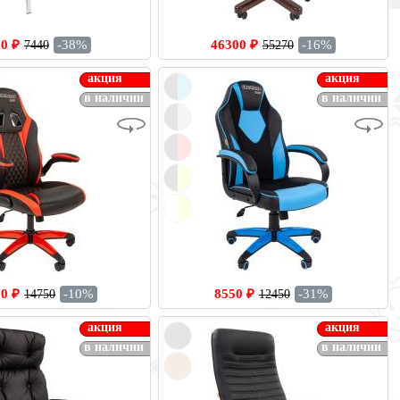
0 ₽
-38%
46300 ₽
-16%
7440
55270
акция
акция
в наличии
в наличии
0 ₽
-10%
8550 ₽
-31%
14750
12450
акция
акция
в наличии
в наличии