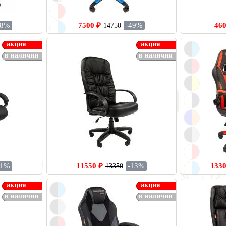
18%
7500 ₽
-49%
460
14750
акция
акция
в наличии
в наличии
11%
11550 ₽
-13%
1330
13350
акция
акция
в наличии
в наличии