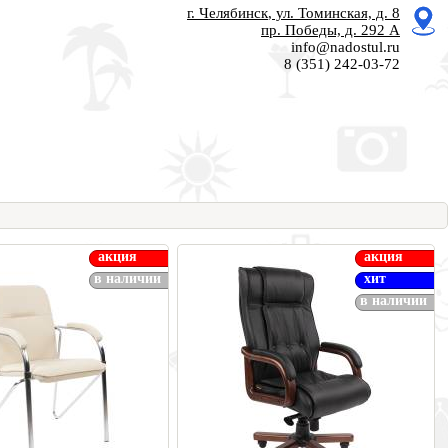
г. Челябинск
, ул. Томинская, д. 8
пр. Победы, д. 292 А
info@nadostul.ru
8 (351) 242-03-72
акция
акция
в наличии
хит
в наличии