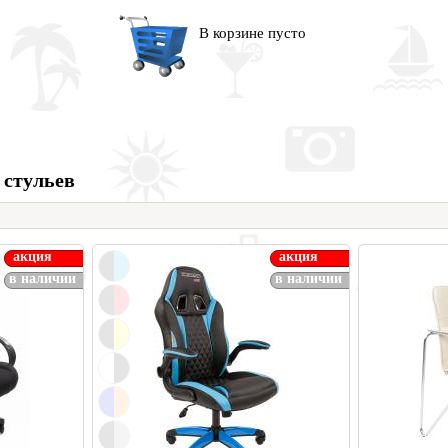
В корзине пусто
 стульев
акция
акция
в наличии
в наличии