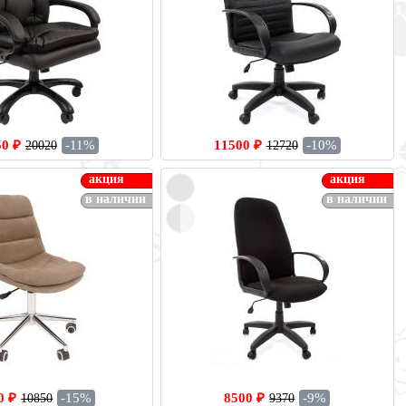
50 ₽
-11%
11500 ₽
-10%
20020
12720
акция
акция
в наличии
в наличии
0 ₽
-15%
8500 ₽
-9%
10850
9370