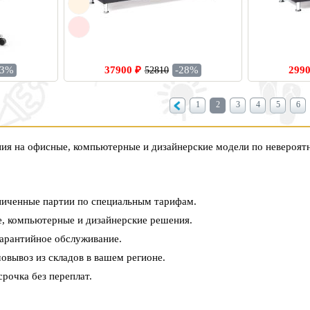
13%
37900 ₽
-28%
2990
52810
1
2
3
4
5
6
я на офисные, компьютерные и дизайнерские модели по невероятн
иченные партии по специальным тарифам.
, компьютерные и дизайнерские решения.
арантийное обслуживание.
овывоз из складов в вашем регионе.
рочка без переплат.