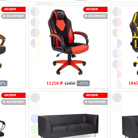
акция
акция
в наличии
в наличии
34%
11250 ₽
-10%
1045
12450
акция
акция
в наличии
в наличии