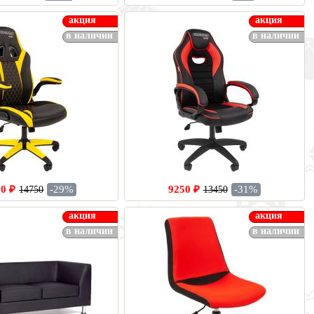
акция
акция
в наличии
в наличии
0 ₽
-29%
9250 ₽
-31%
14750
13450
акция
акция
в наличии
в наличии