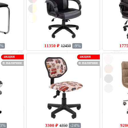
8%
11350 ₽
-9%
177
12450
акция
акция
в наличии
в наличии
13%
3300 ₽
-24%
920
4350