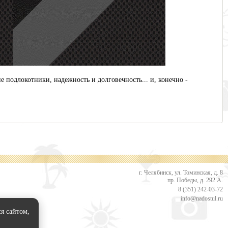
 подлокотники, надежность и долговечность... и, конечно -
г. Челябинск, ул. Томинская, д. 8
пр. Победы, д. 292 А.
8 (351) 242-03-72
info@nadostul.ru
я сайтом,