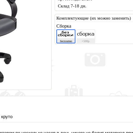
Склад 7-18 дн.
Комплектующие (их можно заменить)
Сборка
бесплатно
+500р.
 круто
тером по несколько часов в день ничего не болит материал при