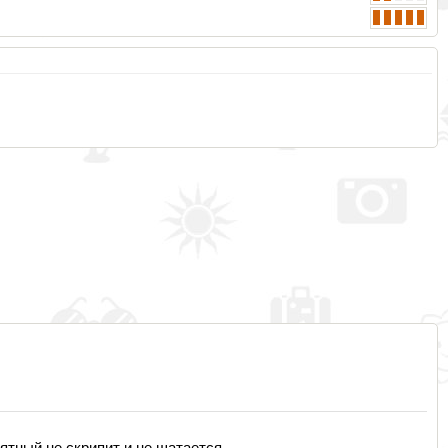
ятный не скрипит и не шатается