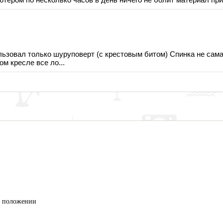
ьзовал только шуруповерт (с крестовым битом) Спинка не самая
м кресле все ло...
м положении