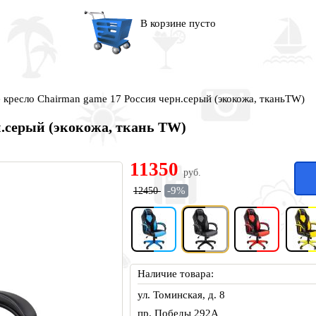
В корзине пусто
 кресло Chairman game 17 Россия черн.серый (экокожа, тканьTW)
н.серый (экокожа, ткань TW)
11350
руб.
-9%
12450
Наличие товара:
ул. Томинская, д. 8
пр. Победы 292А