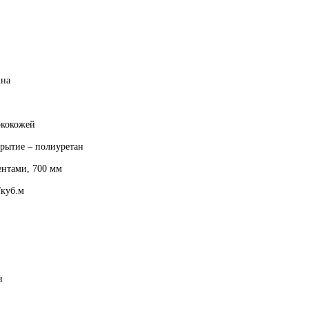
жна
экокожей
крытие – полиуретан
ентами, 700 мм
/куб.м
и