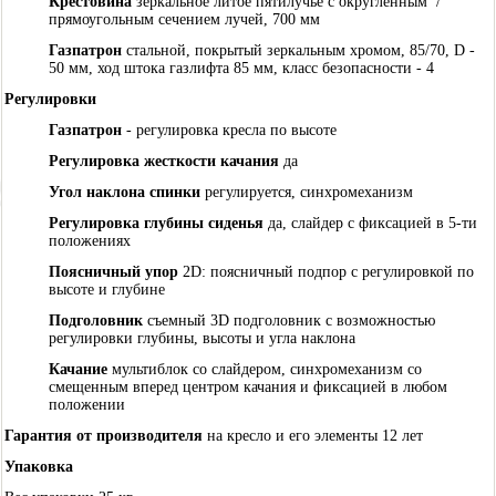
Крестовина
зеркальное литое пятилучье с округленным
/
прямоугольным
сечением лучей, 700 мм
Газпатрон
стальной, покрытый зеркальным хромом, 85/70, D -
50 мм, ход штока газлифта 85 мм, класс безопасности - 4
Регулировки
Газпатрон
- регулировка кресла по высоте
Регулировка жесткости качания
да
Угол наклона спинки
регулируется, синхромеханизм
Регулировка глубины сиденья
да, слайдер с фиксацией в 5-ти
положениях
Поясничный упор
2D: поясничный подпор с регулировкой по
высоте и глубине
Подголовник
съемный 3D подголовник с возможностью
регулировки глубины, высоты и угла наклона
Качание
мультиблок со слайдером, синхромеханизм со
смещенным вперед центром качания и фиксацией в любом
положении
Гарантия от производителя
на кресло и его элементы 12 лет
Упаковка