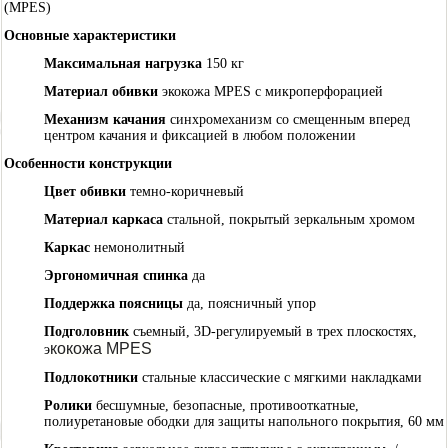
(MPES)
Основные характеристики
Максимальная нагрузка
150 кг
Материал обивки
экокожа MPES с микроперфорацией
Механизм качания
синхромеханизм со смещенным вперед
центром качания и фиксацией в любом положении
Особенности конструкции
Цвет обивки
темно-коричневый
Материал каркаса
стальной, покрытый зеркальным хромом
Каркас
немонолитный
Эргономичная спинка
да
Поддержка поясницы
да, поясничный упор
Подголовник
съемный, 3D-регулируемый в трех плоскостях,
кокожа MPES
э
Подлокотники
стальные классические с мягкими накладками
Ролики
бесшумные, безопасные, противооткатные,
полиуретановые ободки для защиты напольного покрытия, 60 мм