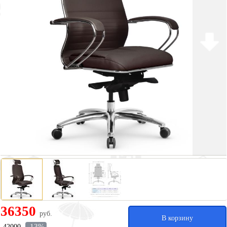
36350
руб.
В корзину
-13%
42000