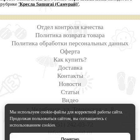
рубрике
'Кресла Samurai (Самурай)'
.
Отдел контроля качества
Политика возврата товара
Политика обработки персональных данных
Оферта
Как купить?
Доставка
Контакты
Новости
Статьи
Видео
г. Челябинск, ул. Томинская, д. 8
Мы используем cookie-файлы для корректной работы сайта.
пр. Победы, д. 292 А.
Продолжая пользоваться сайтом, вы соглашаетесь с
8 (351) 242-03-72
использованием cookies.
info@nadostul.ru
Понятно